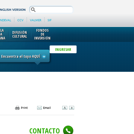
search
ENGLISH VERSION
INDEVAL
CCV
VALMER
SIF
ELA
FONDOS
DIFUSIÓN
SA
DE
CULTURAL
ANA
INVERSIÓN
INGRESAR
Encuentra el tuyo AQUÍ
Print
Email
CONTACTO