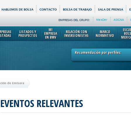
HABLEMOS DE BOLSA
CONTACTO
BOLSA DE TRABAJO
SALA DE PRENSA
MexDer
ASIGNA
EMPRESAS DEL GRUPO:
MI
ESCU
MPRESAS
LISTADOS Y
RELACIÓN CON
MARCO
EMPRESA
BOL
ISTADAS
PROSPECTOS
INVERSIONISTAS
NORMATIVO
EN BMV
MEXIC
Recomendación por perfiles:
ción de Emisora
EVENTOS RELEVANTES