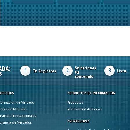
ADA:
Seleccionas
1
2
3
Te Registras
Listo
tu
S
contenido
ERCADOS
PRODUCTOS DE INFORMACIÓN
formación de Mercado
Productos
dices de Mercado
Información Adicional
rvicios Transaccionales
PROVEEDORES
gilancia de Mercados