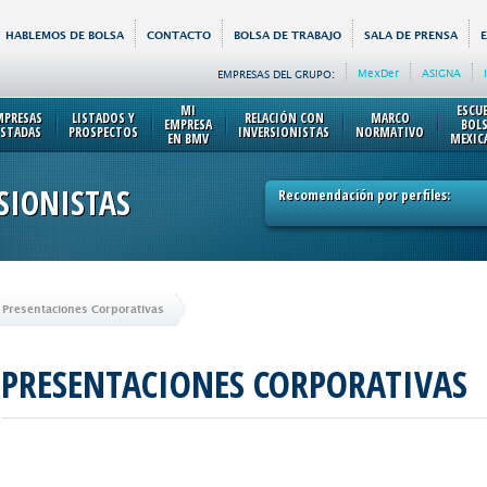
HABLEMOS DE BOLSA
CONTACTO
BOLSA DE TRABAJO
SALA DE PRENSA
MexDer
ASIGNA
EMPRESAS DEL GRUPO:
MI
ESCU
MPRESAS
LISTADOS Y
RELACIÓN CON
MARCO
EMPRESA
BOL
ISTADAS
PROSPECTOS
INVERSIONISTAS
NORMATIVO
EN BMV
MEXIC
SIONISTAS
Recomendación por perfiles:
Presentaciones Corporativas
PRESENTACIONES CORPORATIVAS