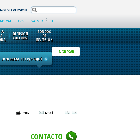
search
ENGLISH VERSION
INDEVAL
CCV
VALMER
SIF
ELA
FONDOS
DIFUSIÓN
SA
DE
CULTURAL
ANA
INVERSIÓN
INGRESAR
Encuentra el tuyo AQUÍ
Print
Email
CONTACTO