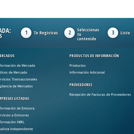
ADA:
Seleccionas
1
2
3
Te Registras
Listo
tu
S
contenido
ERCADOS
PRODUCTOS DE INFORMACIÓN
formación de Mercado
Productos
dices de Mercado
Información Adicional
rvicios Transaccionales
PROVEEDORES
gilancia de Mercados
Recepción de Facturas de Proveedores
MPRESAS LISTADAS
formación de Emisora
rvicios a Emisoras
formación XBRL
alista Independiente