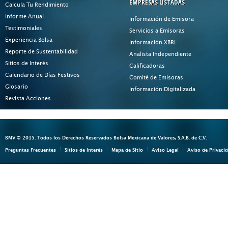
EMPRESAS LISTADAS
Calcula Tu Rendimiento
Informe Anual
Información de Emisora
Testimoniales
Servicios a Emisoras
Experiencia Bolsa
Información XBRL
Reporte de Sustentabilidad
Analista Independiente
Sitios de Interés
Calificadoras
Calendario de Días Festivos
Comité de Emisoras
Glosario
Información Digitalizada
Revista Acciones
BMV © 2015. Todos los Derechos Reservados Bolsa Mexicana de Valores, S.A.B. de C.V.
Preguntas Frecuentes
Sitios de Interés
Mapa de Sitio
Aviso Legal
Aviso de Privaci