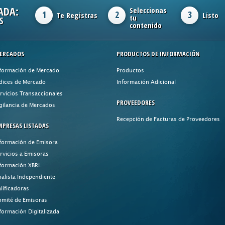
ADA:
Seleccionas
1
2
3
Te Registras
Listo
tu
S
contenido
ERCADOS
PRODUCTOS DE INFORMACIÓN
formación de Mercado
Productos
dices de Mercado
Información Adicional
rvicios Transaccionales
PROVEEDORES
gilancia de Mercados
Recepción de Facturas de Proveedores
MPRESAS LISTADAS
formación de Emisora
rvicios a Emisoras
formación XBRL
alista Independiente
lificadoras
mité de Emisoras
formación Digitalizada