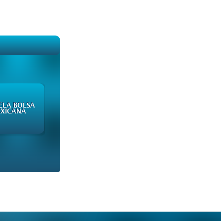
ELA BOLSA
XICANA