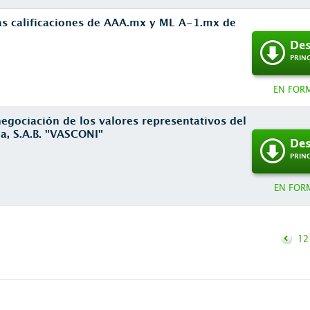
as calificaciones de AAA.mx y ML A-1.mx de
Des
PRIN
EN FOR
egociación de los valores representativos del
ia, S.A.B. "VASCONI"
Des
PRIN
EN FOR
12