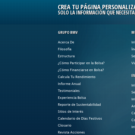
CREA TU PÁGINA PERSONALIZ
SOLO LA INFORMACIÓN QUE NECESITA
GRUPO BMV
M
Acerca De
In
Filosofía
Ín
Estructura
Se
¿Cómo Participar en la Bolsa?
Vi
¿Cómo Financiarse en Bolsa?
E
Calcula Tu Rendimiento
Informe Anual
In
Testimoniales
Se
Experiencia Bolsa
In
Reporte de Sustentabilidad
An
Sitios de Interés
Ca
Calendario de Días Festivos
Co
Glosario
In
Revista Acciones