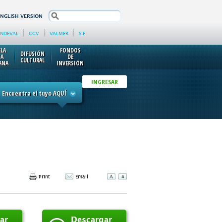
search
ENGLISH VERSION
INDEVAL
CCV
VALMER
SIF
ELA
FONDOS
DIFUSIÓN
SA
DE
CULTURAL
ANA
INVERSIÓN
INGRESAR
Encuentra el tuyo AQUÍ
Print
Email
ar
Descargar