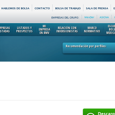
HABLEMOS DE BOLSA
CONTACTO
BOLSA DE TRABAJO
SALA DE PRENSA
MexDer
ASIGNA
EMPRESAS DEL GRUPO:
MI
ESCU
MPRESAS
LISTADOS Y
RELACIÓN CON
MARCO
EMPRESA
BOL
ISTADAS
PROSPECTOS
INVERSIONISTAS
NORMATIVO
EN BMV
MEXIC
Recomendación por perfiles:
Descarg