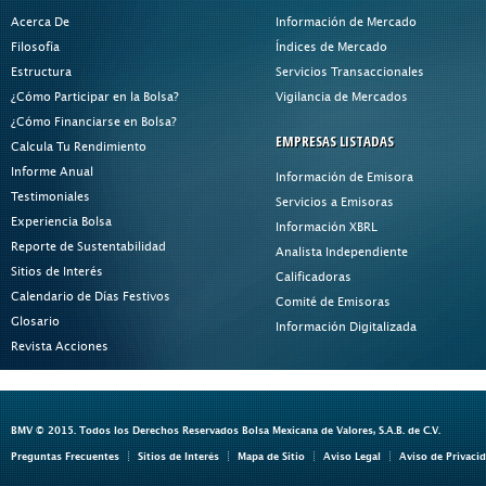
Acerca De
Información de Mercado
Filosofía
Índices de Mercado
Estructura
Servicios Transaccionales
¿Cómo Participar en la Bolsa?
Vigilancia de Mercados
¿Cómo Financiarse en Bolsa?
EMPRESAS LISTADAS
Calcula Tu Rendimiento
Informe Anual
Información de Emisora
Testimoniales
Servicios a Emisoras
Experiencia Bolsa
Información XBRL
Reporte de Sustentabilidad
Analista Independiente
Sitios de Interés
Calificadoras
Calendario de Días Festivos
Comité de Emisoras
Glosario
Información Digitalizada
Revista Acciones
BMV © 2015. Todos los Derechos Reservados Bolsa Mexicana de Valores, S.A.B. de C.V.
Preguntas Frecuentes
Sitios de Interés
Mapa de Sitio
Aviso Legal
Aviso de Privaci