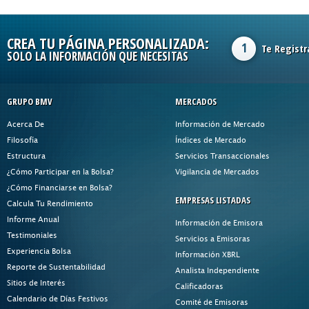
CREA TU PÁGINA PERSONALIZADA:
1
Te Registr
SOLO LA INFORMACIÓN QUE NECESITAS
GRUPO BMV
MERCADOS
Acerca De
Información de Mercado
Filosofía
Índices de Mercado
Estructura
Servicios Transaccionales
¿Cómo Participar en la Bolsa?
Vigilancia de Mercados
¿Cómo Financiarse en Bolsa?
EMPRESAS LISTADAS
Calcula Tu Rendimiento
Informe Anual
Información de Emisora
Testimoniales
Servicios a Emisoras
Experiencia Bolsa
Información XBRL
Reporte de Sustentabilidad
Analista Independiente
Sitios de Interés
Calificadoras
Calendario de Días Festivos
Comité de Emisoras