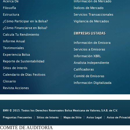
Acerca De
Información de Mercado
Filosofía
Índices de Mercado
Estructura
Servicios Transaccionales
¿Cómo Participar en la Bolsa?
Vigilancia de Mercados
¿Cómo Financiarse en Bolsa?
EMPRESAS LISTADAS
Calcula Tu Rendimiento
Informe Anual
Información de Emisora
Testimoniales
Servicios a Emisoras
Experiencia Bolsa
Información XBRL
Reporte de Sustentabilidad
Analista Independiente
Sitios de Interés
Calificadoras
Calendario de Días Festivos
Comité de Emisoras
Glosario
Información Digitalizada
Revista Acciones
BMV © 2015. Todos los Derechos Reservados Bolsa Mexicana de Valores, S.A.B. de C.V.
Preguntas Frecuentes
Sitios de Interés
Mapa de Sitio
Aviso Legal
Aviso de Privaci
COMITÉ DE AUDITORÍA