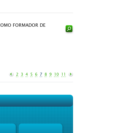
COMO FORMADOR DE
2
3
4
5
6
7
8
9
10
11