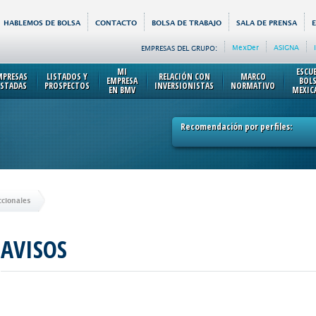
HABLEMOS DE BOLSA
CONTACTO
BOLSA DE TRABAJO
SALA DE PRENSA
MexDer
ASIGNA
EMPRESAS DEL GRUPO:
MI
ESCU
MPRESAS
LISTADOS Y
RELACIÓN CON
MARCO
EMPRESA
BOL
ISTADAS
PROSPECTOS
INVERSIONISTAS
NORMATIVO
EN BMV
MEXIC
Recomendación por perfiles:
ccionales
AVISOS