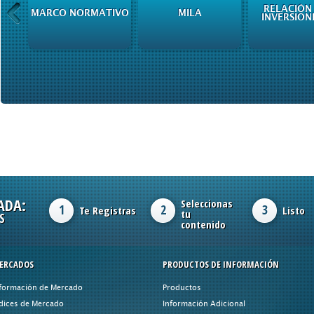
RELACIÓN
MARCO NORMATIVO
MILA
INVERSION
ADA:
Seleccionas
1
2
3
Te Registras
Listo
tu
S
contenido
ERCADOS
PRODUCTOS DE INFORMACIÓN
formación de Mercado
Productos
dices de Mercado
Información Adicional