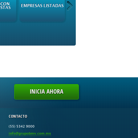
 CON
PROSPECTOS DE
¿CÓMO P
EMPRESAS LISTADAS
ISTAS
COLOCACIÓN
EN LA
INICIA AHORA
CONTACTO
(55) 5342 9000
info@grupobmv.com.mx