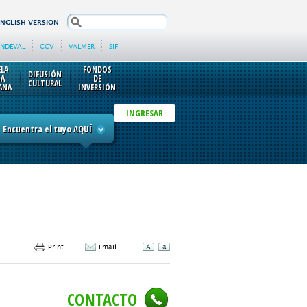
search
ENGLISH VERSION
INDEVAL
CCV
VALMER
SIF
ELA
FONDOS
DIFUSIÓN
SA
DE
CULTURAL
ANA
INVERSIÓN
INGRESAR
Encuentra el tuyo AQUÍ
Print
Email
CONTACTO