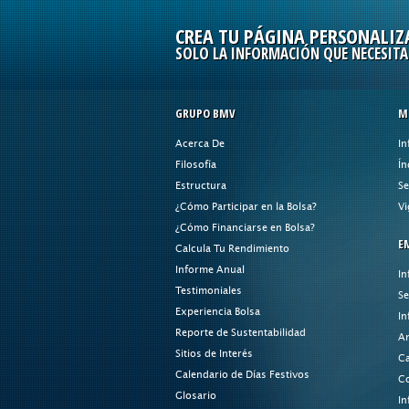
CREA TU PÁGINA PERSONALIZ
SOLO LA INFORMACIÓN QUE NECESITA
GRUPO BMV
M
Acerca De
In
Filosofía
Ín
Estructura
Se
¿Cómo Participar en la Bolsa?
Vi
¿Cómo Financiarse en Bolsa?
E
Calcula Tu Rendimiento
Informe Anual
In
Testimoniales
Se
Experiencia Bolsa
In
Reporte de Sustentabilidad
An
Sitios de Interés
Ca
Calendario de Días Festivos
Co
Glosario
In