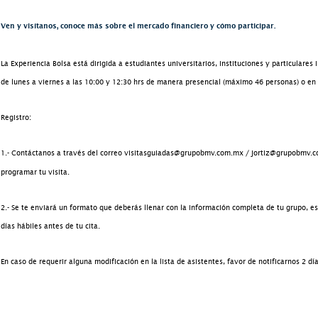
Ven y visítanos, conoce más sobre el mercado financiero y cómo participar.
La
Experiencia Bolsa
está dirigida a estudiantes universitarios, instituciones y particulares
de lunes a viernes a las 10:00 y 12:30 hrs de manera presencial (máximo 46 personas) o en 
Registro:
1.- Contáctanos a través del correo visitasguiadas@grupobmv.com.mx / jortiz@grupobmv.
programar tu visita.
2.- Se te enviará un formato que deberás llenar con la información completa de tu grupo, 
días hábiles antes
de tu cita.
En caso de requerir alguna modificación en la lista de asistentes, favor de notificarnos 2 dí