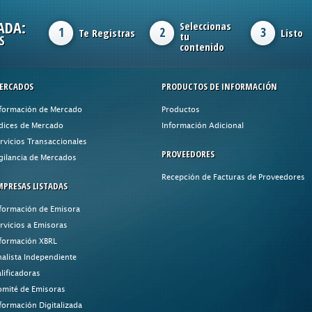
ADA:
Seleccionas
1
2
3
Te Registras
Listo
tu
S
contenido
ERCADOS
PRODUCTOS DE INFORMACIÓN
formación de Mercado
Productos
dices de Mercado
Información Adicional
rvicios Transaccionales
PROVEEDORES
gilancia de Mercados
Recepción de Facturas de Proveedores
MPRESAS LISTADAS
formación de Emisora
rvicios a Emisoras
formación XBRL
alista Independiente
lificadoras
mité de Emisoras
formación Digitalizada