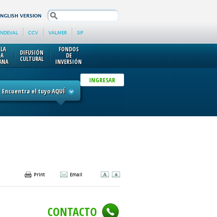
search
ENGLISH VERSION
INDEVAL
CCV
VALMER
SIF
ELA
FONDOS
DIFUSIÓN
SA
DE
CULTURAL
ANA
INVERSIÓN
INGRESAR
Encuentra el tuyo AQUÍ
Print
Email
CONTACTO