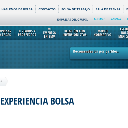
HABLEMOS DE BOLSA
CONTACTO
BOLSA DE TRABAJO
SALA DE PRENSA
MexDer
ASIGNA
EMPRESAS DEL GRUPO:
MI
ESCU
MPRESAS
LISTADOS Y
RELACIÓN CON
MARCO
EMPRESA
BOL
ISTADAS
PROSPECTOS
INVERSIONISTAS
NORMATIVO
EN BMV
MEXIC
Recomendación por perfiles:
sa
EXPERIENCIA BOLSA