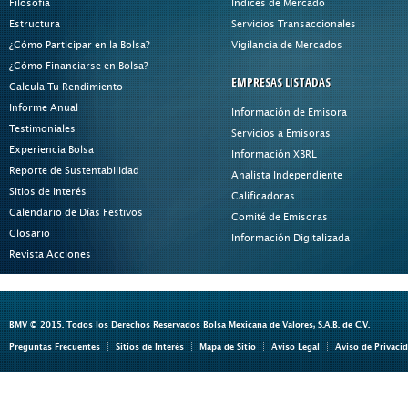
Filosofía
Índices de Mercado
Estructura
Servicios Transaccionales
¿Cómo Participar en la Bolsa?
Vigilancia de Mercados
¿Cómo Financiarse en Bolsa?
EMPRESAS LISTADAS
Calcula Tu Rendimiento
Informe Anual
Información de Emisora
Testimoniales
Servicios a Emisoras
Experiencia Bolsa
Información XBRL
Reporte de Sustentabilidad
Analista Independiente
Sitios de Interés
Calificadoras
Calendario de Días Festivos
Comité de Emisoras
Glosario
Información Digitalizada
Revista Acciones
BMV © 2015. Todos los Derechos Reservados Bolsa Mexicana de Valores, S.A.B. de C.V.
Preguntas Frecuentes
Sitios de Interés
Mapa de Sitio
Aviso Legal
Aviso de Privaci