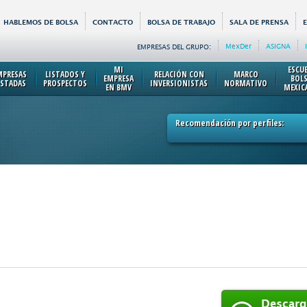
HABLEMOS DE BOLSA
CONTACTO
BOLSA DE TRABAJO
SALA DE PRENSA
MexDer
ASIGNA
EMPRESAS DEL GRUPO:
MI
ESCU
MPRESAS
LISTADOS Y
RELACIÓN CON
MARCO
EMPRESA
BOL
ISTADAS
PROSPECTOS
INVERSIONISTAS
NORMATIVO
EN BMV
MEXIC
Recomendación por perfiles:
Descarg