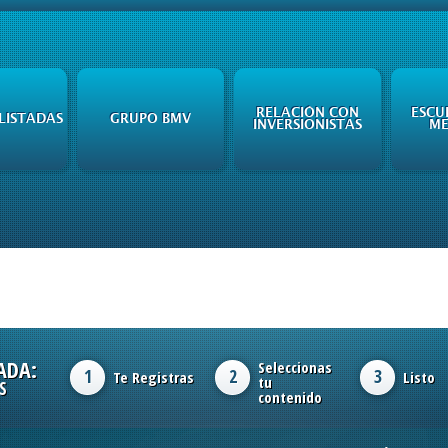
RELACIÓN CON
ESCU
LISTADAS
GRUPO BMV
INVERSIONISTAS
ME
ADA:
Seleccionas
1
2
3
Te Registras
Listo
tu
S
contenido