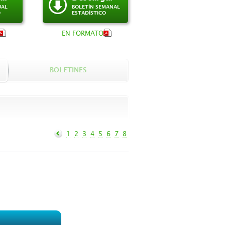
UAL
BOLETÍN SEMANAL
O
ESTADÍSTICO
EN FORMATO
BOLETINES
1
2
3
4
5
6
7
8