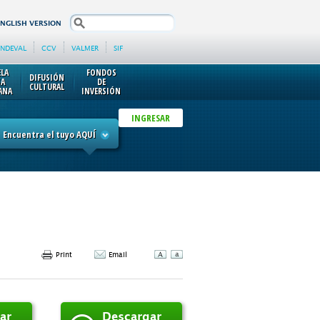
search
ENGLISH VERSION
INDEVAL
CCV
VALMER
SIF
ELA
FONDOS
DIFUSIÓN
SA
DE
CULTURAL
ANA
INVERSIÓN
INGRESAR
Encuentra el tuyo AQUÍ
Print
Email
ar
Descargar