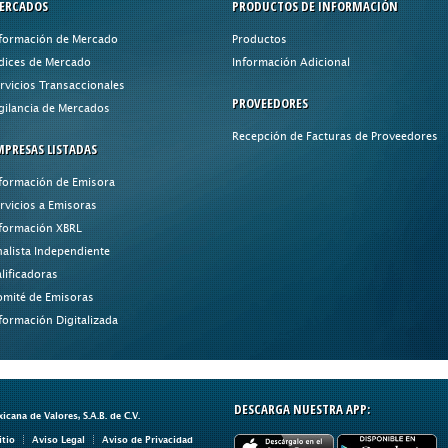
ERCADOS
PRODUCTOS DE INFORMACIÓN
formación de Mercado
Productos
dices de Mercado
Información Adicional
rvicios Transaccionales
PROVEEDORES
gilancia de Mercados
Recepción de Facturas de Proveedores
MPRESAS LISTADAS
formación de Emisora
rvicios a Emisoras
formación XBRL
alista Independiente
lificadoras
mité de Emisoras
formación Digitalizada
DESCARGA NUESTRA APP:
ana de Valores, S.A.B. de C.V.
itio
Aviso Legal
Aviso de Privacidad