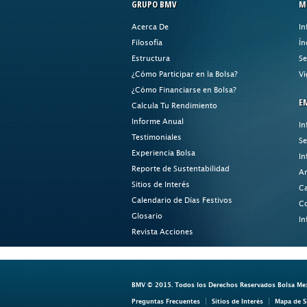
GRUPO BMV
M
Acerca De
In
Filosofía
Ín
Estructura
Se
¿Cómo Participar en la Bolsa?
Vi
¿Cómo Financiarse en Bolsa?
E
Calcula Tu Rendimiento
Informe Anual
In
Testimoniales
Se
Experiencia Bolsa
In
Reporte de Sustentabilidad
An
Sitios de Interés
Ca
Calendario de Días Festivos
Co
Glosario
In
Revista Acciones
BMV © 2015. Todos los Derechos Reservados Bolsa Mexic
Preguntas Frecuentes
Sitios de Interés
Mapa de S